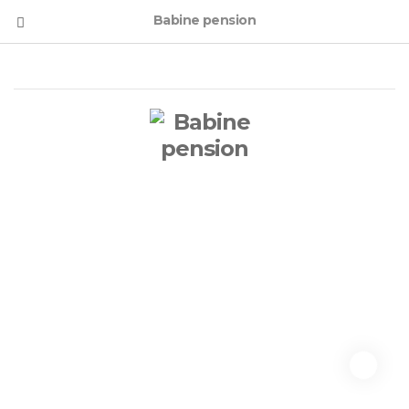
Babine pension
Les lunettes ne
permettent pas
toujours de mieux voir