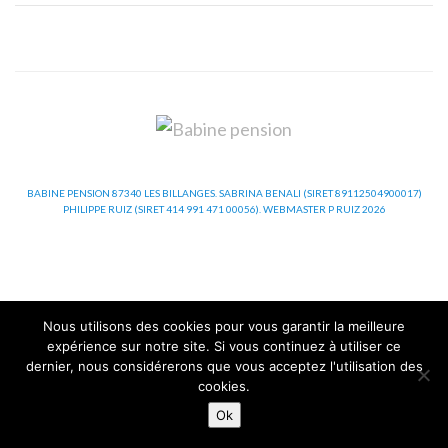
BABINE PENSION 87340 LES BILLANGES. SABRINA BENALI (SIRET 89112504900017)
PHILIPPE RUIZ (SIRET 414 991 471 00056). WEBMASTER P RUIZ 2026
Nous utilisons des cookies pour vous garantir la meilleure
expérience sur notre site. Si vous continuez à utiliser ce
dernier, nous considérerons que vous acceptez l'utilisation des
cookies.
Ok